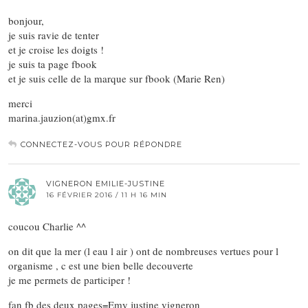
bonjour,
je suis ravie de tenter
et je croise les doigts !
je suis ta page fbook
et je suis celle de la marque sur fbook (Marie Ren)
merci
marina.jauzion(at)gmx.fr
CONNECTEZ-VOUS POUR RÉPONDRE
VIGNERON EMILIE-JUSTINE
16 FÉVRIER 2016 / 11 H 16 MIN
coucou Charlie ^^
on dit que la mer (l eau l air ) ont de nombreuses vertues pour l
organisme , c est une bien belle decouverte
je me permets de participer !
fan fb des deux pages=Emy justine vigneron