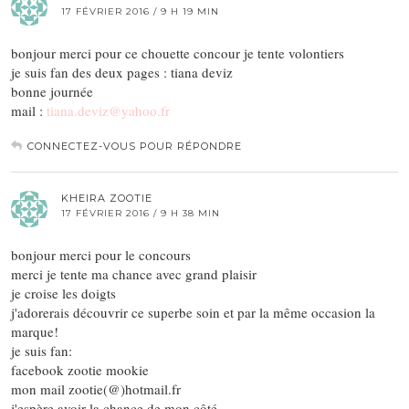
17 FÉVRIER 2016 / 9 H 19 MIN
bonjour merci pour ce chouette concour je tente volontiers
je suis fan des deux pages : tiana deviz
bonne journée
mail :
tiana.deviz@yahoo.fr
CONNECTEZ-VOUS POUR RÉPONDRE
KHEIRA ZOOTIE
17 FÉVRIER 2016 / 9 H 38 MIN
bonjour merci pour le concours
merci je tente ma chance avec grand plaisir
je croise les doigts
j'adorerais découvrir ce superbe soin et par la même occasion la
marque!
je suis fan:
facebook zootie mookie
mon mail zootie(@)hotmail.fr
j'espère avoir la chance de mon côté