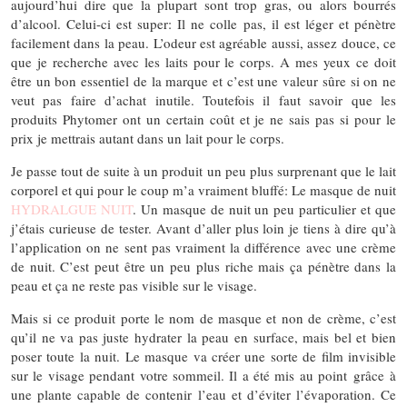
aujourd’hui dire que la plupart sont trop gras, ou alors bourrés
d’alcool. Celui-ci est super: Il ne colle pas, il est léger et pénètre
facilement dans la peau. L’odeur est agréable aussi, assez douce, ce
que je recherche avec les laits pour le corps. A mes yeux ce doit
être un bon essentiel de la marque et c’est une valeur sûre si on ne
veut pas faire d’achat inutile. Toutefois il faut savoir que les
produits Phytomer ont un certain coût et je ne sais pas si pour le
prix je mettrais autant dans un lait pour le corps.
Je passe tout de suite à un produit un peu plus surprenant que le lait
corporel et qui pour le coup m’a vraiment bluffé: Le masque de nuit
HYDRALGUE NUIT
. Un masque de nuit un peu particulier et que
j’étais curieuse de tester. Avant d’aller plus loin je tiens à dire qu’à
l’application on ne sent pas vraiment la différence avec une crème
de nuit. C’est peut être un peu plus riche mais ça pénètre dans la
peau et ça ne reste pas visible sur le visage.
Mais si ce produit porte le nom de masque et non de crème, c’est
qu’il ne va pas juste hydrater la peau en surface, mais bel et bien
poser toute la nuit. Le masque va créer une sorte de film invisible
sur le visage pendant votre sommeil. Il a été mis au point grâce à
une plante capable de contenir l’eau et d’éviter l’évaporation. Ce