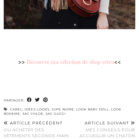
>>
Découvre ma sélection de shop rétro
<<
PARTAGER:
CAREL
,
IDÉES LOOKS
,
JUPE NOIRE
,
LOOK BABY DOLL
,
LOOK
BOHEME
,
SAC CHLOE
,
SAC GUCCI
ARTICLE PRÉCÉDENT
ARTICLE SUIVANT
OÙ ACHETER DES
MES CONSEILS POUR
VÊTEMENTS SECONDE-MAIN
ACCUEILLIR UN CHATON