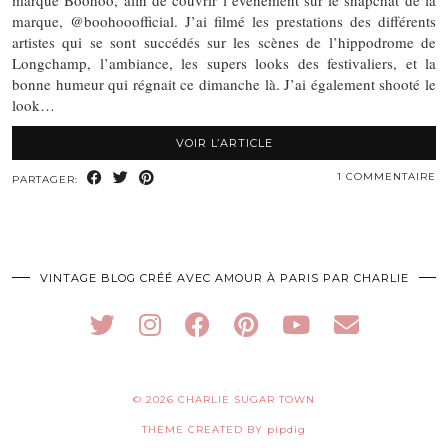
marque Boohoo, afin de couvrir l’événement sur le snapchat de la
marque, @boohooofficial. J’ai filmé les prestations des différents
artistes qui se sont succédés sur les scènes de l’hippodrome de
Longchamp, l’ambiance, les supers looks des festivaliers, et la
bonne humeur qui régnait ce dimanche là. J’ai également shooté le
look…
VOIR L’ARTICLE
1 COMMENTAIRE
PARTAGER:
VINTAGE BLOG CRÉÉ AVEC AMOUR À PARIS PAR CHARLIE
© 2026
CHARLIE SUGAR TOWN
THEME CREATED BY
pipdig