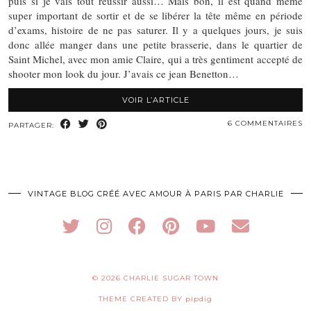
puis si je vais tout réussir aussi… Mais bon, il est quand même
super important de sortir et de se libérer la tête même en période
d’exams, histoire de ne pas saturer. Il y a quelques jours, je suis
donc allée manger dans une petite brasserie, dans le quartier de
Saint Michel, avec mon amie Claire, qui a très gentiment accepté de
shooter mon look du jour. J’avais ce jean Benetton…
VOIR L’ARTICLE
6 COMMENTAIRES
PARTAGER:
VINTAGE BLOG CRÉÉ AVEC AMOUR À PARIS PAR CHARLIE
© 2026
CHARLIE SUGAR TOWN
THEME CREATED BY
pipdig