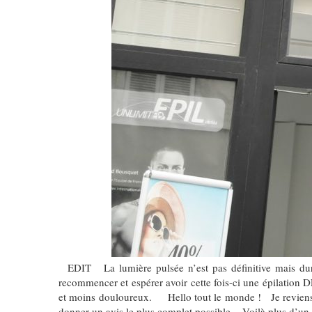
EDIT La lumière pulsée n’est pas définitive mais durabl
recommencer et espérer avoir cette fois-ci une épilation 
et moins douloureux. Hello tout le monde ! Je reviens auj
donner un avis le plus complet possible. Voilà plus d’u