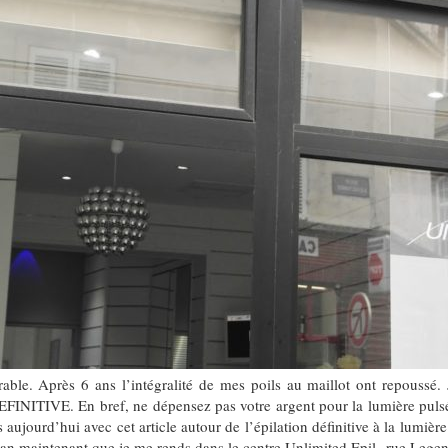
e. Après 6 ans l’intégralité de mes poils au maillot ont repoussé. 
DEFINITIVE. En bref, ne dépensez pas votre argent pour la lumière pulsée
ourd’hui avec cet article autour de l’épilation définitive à la lumièr
n an maintenant que je me rends dans le centre Unlimited Epil rue Leg