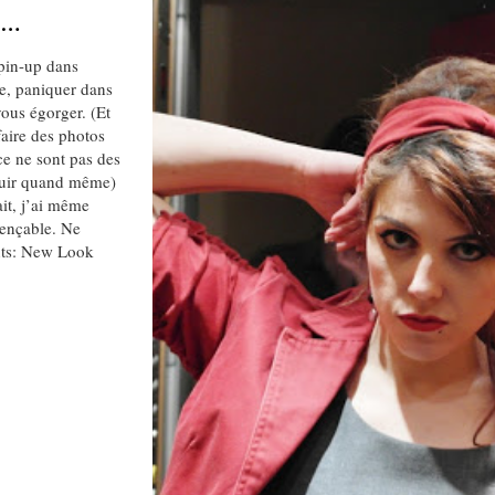
…
 pin-up dans
pe, paniquer dans
vous égorger. (Et
 faire des photos
ce ne sont pas des
 cuir quand même)
ait, j’ai même
uençable. Ne
nts: New Look