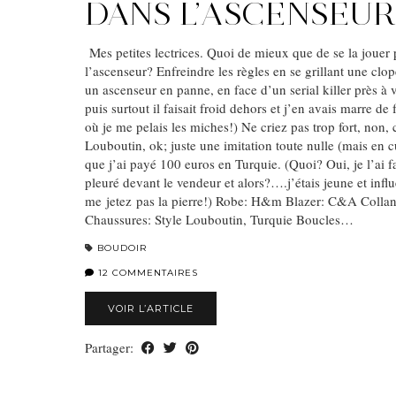
DANS L’ASCENSEUR
Mes petites lectrices. Quoi de mieux que de se la jouer
l’ascenseur? Enfreindre les règles en se grillant une clo
un ascenseur en panne, en face d’un serial killer près à 
puis surtout il faisait froid dehors et j’en avais marre de
où je me pelais les miches!) Ne criez pas trop fort, non, 
Louboutin, ok; juste une imitation toute nulle (mais en
que j’ai payé 100 euros en Turquie. (Quoi? Oui, je l’ai f
pleuré devant le vendeur et alors?….j’étais jeune et infl
me jetez pas la pierre!) Robe: H&m Blazer: C&A Colla
Chaussures: Style Louboutin, Turquie Boucles…
BOUDOIR
12 COMMENTAIRES
VOIR L’ARTICLE
Partager: