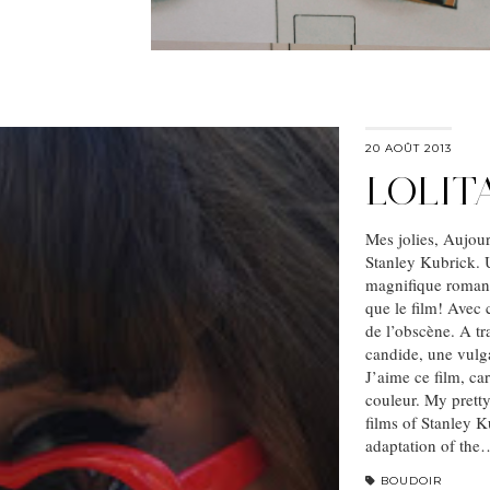
20 AOÛT 2013
LOLIT
Mes jolies, Aujour
Stanley Kubrick. U
magnifique roman 
que le film! Avec 
de l’obscène. A tr
candide, une vulg
J’aime ce film, car
couleur. My pretty
films of Stanley K
adaptation of the
BOUDOIR