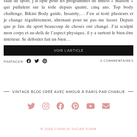
salle de sport, j’ai opté pour les programmes de fitness « maison »
qui pullulent sur la toile depuis quatre, cinq ans. Top body
challenge, Bikini Body guide, Insanity,… J’en ai testé plusieurs et
je change régulièrement, alternant pour ne pas me lasser. Depuis
que je fais du sport beaucoup de choses ont changé. J’ai sculpté
mon corps et au-delà de l’aspect physique, il y a surtout le bien-être
intérieur. Se défouler fait un bien…
VOIR L’ARTICLE
2 COMMENTAIRES
PARTAGER:
VINTAGE BLOG CRÉÉ AVEC AMOUR À PARIS PAR CHARLIE
© 2026
CHARLIE SUGAR TOWN