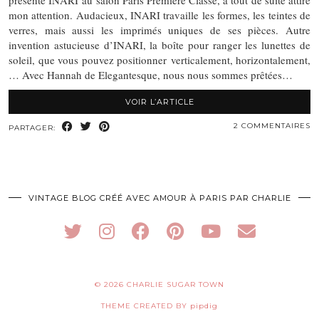
présenté INARI au salon Paris Première Classe, a tout de suite attiré
mon attention. Audacieux, INARI travaille les formes, les teintes de
verres, mais aussi les imprimés uniques de ses pièces. Autre
invention astucieuse d’INARI, la boîte pour ranger les lunettes de
soleil, que vous pouvez positionner verticalement, horizontalement,
… Avec Hannah de Elegantesque, nous nous sommes prêtées…
VOIR L’ARTICLE
2 COMMENTAIRES
PARTAGER:
VINTAGE BLOG CRÉÉ AVEC AMOUR À PARIS PAR CHARLIE
© 2026
CHARLIE SUGAR TOWN
THEME CREATED BY
pipdig