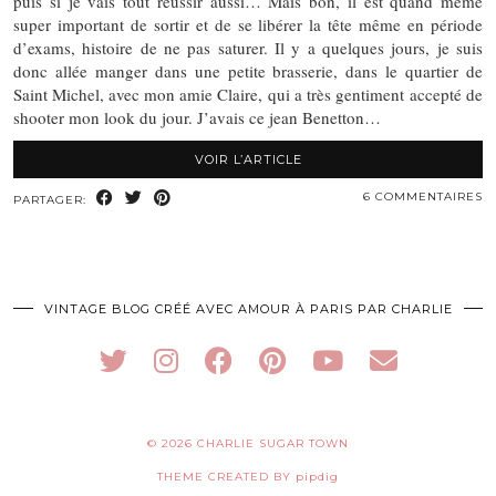
puis si je vais tout réussir aussi… Mais bon, il est quand même
super important de sortir et de se libérer la tête même en période
d’exams, histoire de ne pas saturer. Il y a quelques jours, je suis
donc allée manger dans une petite brasserie, dans le quartier de
Saint Michel, avec mon amie Claire, qui a très gentiment accepté de
shooter mon look du jour. J’avais ce jean Benetton…
VOIR L’ARTICLE
6 COMMENTAIRES
PARTAGER:
VINTAGE BLOG CRÉÉ AVEC AMOUR À PARIS PAR CHARLIE
© 2026
CHARLIE SUGAR TOWN
THEME CREATED BY
pipdig