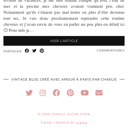
reviens de vacances, je me suis rendue compte qu’avec l’eau de
mer et la piscine mes cheveux avaient vraiment pris cher.
Notamment qu’ils s’étaient pas mal ternis en plus d’être devenus
tout sec. Je vais donc prochainement reprendre cette routine
cheveux et j’avais envie de vous en parler un peu plus en détail ici
🙂 Pour info je…
VOIR L’ARTICLE
COMMENTAIRES
PARTAGER:
VINTAGE BLOG CRÉÉ AVEC AMOUR À PARIS PAR CHARLIE
© 2026
CHARLIE SUGAR TOWN
THEME CREATED BY
pipdig