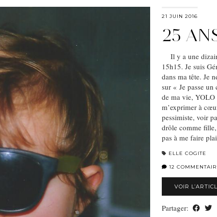
21 JUIN 2016
25 ANS
Il y a une dizaine
15h15. Je suis Gé
dans ma tête. Je n
sur « Je passe un c
de ma vie, YOLO ».
m’exprimer à cœur
pessimiste, voir pa
drôle comme fille,
pas à me faire pl
ELLE COGITE
12 COMMENTAIR
VOIR L’ARTIC
Partager: