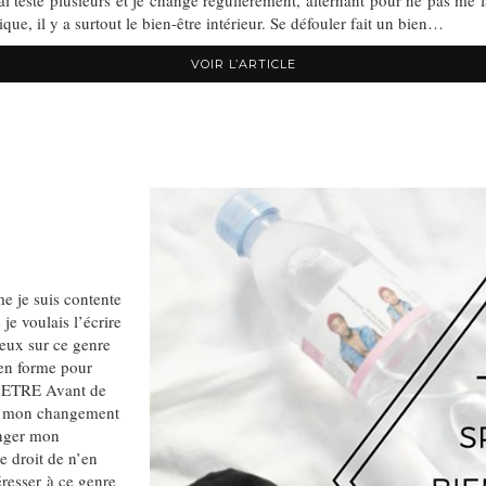
 testé plusieurs et je change régulièrement, alternant pour ne pas me 
ue, il y a surtout le bien-être intérieur. Se défouler fait un bien…
VOIR L’ARTICLE
 je suis contente
je voulais l’écrire
dieux sur ce genre
 en forme pour
 ETRE Avant de
s, mon changement
anger mon
e droit de n’en
éresser à ce genre