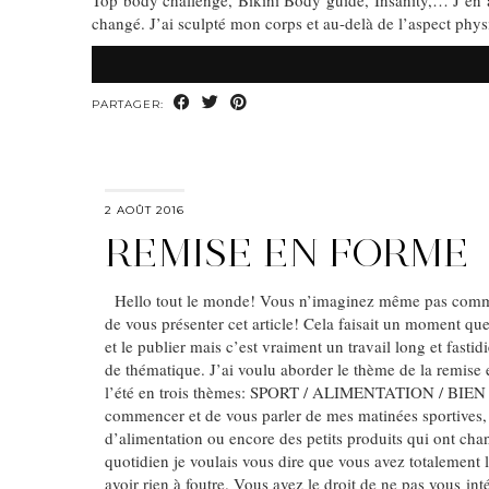
Top body challenge, Bikini Body guide, Insanity,… J’en ai
changé. J’ai sculpté mon corps et au-delà de l’aspect physiq
PARTAGER:
2 AOÛT 2016
REMISE EN FORME
Hello tout le monde! Vous n’imaginez même pas comme
de vous présenter cet article! Cela faisait un moment que 
et le publier mais c’est vraiment un travail long et fasti
de thématique. J’ai voulu aborder le thème de la remise
l’été en trois thèmes: SPORT / ALIMENTATION / BIEN
commencer et de vous parler de mes matinées sportive
d’alimentation ou encore des petits produits qui ont ch
quotidien je voulais vous dire que vous avez totalement l
avoir rien à foutre. Vous avez le droit de ne pas vous int