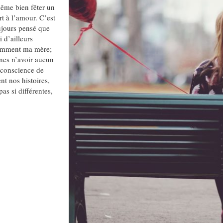
ême bien fêter un
t à l’amour. C’est
oujours pensé que
i d’ailleurs
otamment ma mère;
nes n’avoir aucun
s conscience de
t nos histoires,
as si différentes,