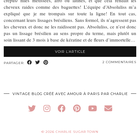
crépus/ filles métissées, afro ou latines, et que cela rendait les
cheveux raides comme des baguettes! L’équipe d’Absoluliss m’a
expliqué que je me trompais sur toute la ligne! En tout cas,
concernant leurs lissages brésiliens. Sans formol, ils n’agressent pas
les cheveux et donc ne les raidissent pas. Absoluliss, ce n’est donc
pas un lissage brésilien au sens propre du terme, mais plutôt un
soin lissant de 3 mois à base de kératine et de fleurs d’immortelle…
VOIR L’ARTICLE
2 COMMENTAIRES
PARTAGER:
VINTAGE BLOG CRÉÉ AVEC AMOUR À PARIS PAR CHARLIE
© 2026
CHARLIE SUGAR TOWN