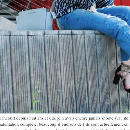
lancourt depuis huit ans et que je n’avais encore jamais shooté sur l’îl
habilitation complète, beaucoup d’endroits de l’île sont actuellement en 