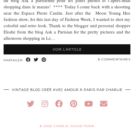
du blog Ask a parisienne pour les jolies photos et l’après-midi
shopping dans le marais! **** Today I come back with a shooting
near the Espace Pierre Cardin. Just after the Moon Young Hee
fashion show, for this last day of Fashion Week, I wanted to shot my
colorful and retro look. Thank to the blogger and personal shopper
Elodie from the blog Ask a Parisian for the pretty pictures and the
afternoon shopping in Le…
VOIR L’ARTICLE
8 COMMENTAIRES
PARTAGER:
VINTAGE BLOG CRÉÉ AVEC AMOUR À PARIS PAR CHARLIE
© 2026
CHARLIE SUGAR TOWN