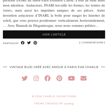
présenté INARI au salon Paris Première Classe, a tout de suite attiré
mon attention. Audacieux, INARI travaille les formes, les teintes de
verres, mais aussi les imprimés uniques de ses pièces. Autre
invention astucieuse d’INARI, la boîte pour ranger les lunettes de
soleil, que vous pouvez positionner verticalement, horizontalement,
… Avec Hannah de Elegantesque, nous nous sommes prêtées…
VOIR L’ARTICLE
2 COMMENTAIRES
PARTAGER:
VINTAGE BLOG CRÉÉ AVEC AMOUR À PARIS PAR CHARLIE
© 2026
CHARLIE SUGAR TOWN
THEME CREATED BY
pipdig