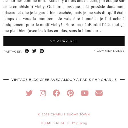
des formes comme moi. Mais il y a trois ans de cela, j’ai craqué sur
cette combishort vichy. Oui, trois ans que je la possède dans mon
placard et que je la garde bien cachée, mais je me suis dit qu’il était
temps de vous la montrer. Je vais être honnête, je l’ai acheté
uniquement pour le motif vichy! Faire ma néoBardot l’été, moi ça
me plait bien (avec les kilos en plus, sans la blondeur…
VOIR L’ARTICLE
4 COMMENTAIRES
PARTAGER:
VINTAGE BLOG CRÉÉ AVEC AMOUR À PARIS PAR CHARLIE
© 2026
CHARLIE SUGAR TOWN
THEME CREATED BY
pipdig