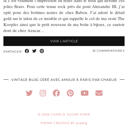
là c’est vraiment l’impression en relief dans le tissu qui dessine ces
jolies fleurs. Pour cette tenue rock près du pont Alexandre III, j’ai
opté pour des bottines noires de chez Babou. J’ai adoré le détail
gold sur le talon de ce modèle et qui rappelle le col de ma veste The
Kooples ainsi que le petit nouveau de ma boite à bijoux, ce sautoir
doré de chez Azucar…
VOIR L’ARTICLE
16 COMMENTAIRES
PARTAGER:
VINTAGE BLOG CRÉÉ AVEC AMOUR À PARIS PAR CHARLIE
© 2026
CHARLIE SUGAR TOWN
THEME CREATED BY
pipdig