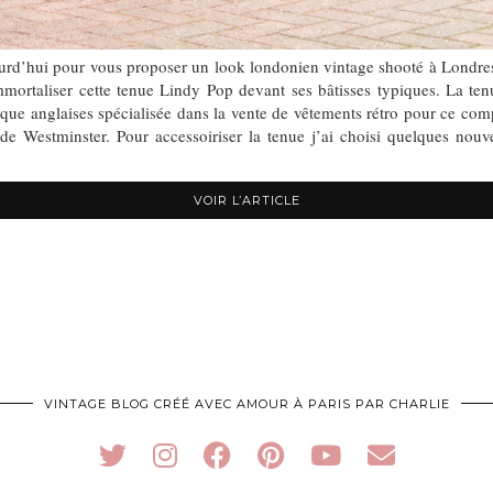
rd’hui pour vous proposer un look londonien vintage shooté à Londres d
mmortaliser cette tenue Lindy Pop devant ses bâtisses typiques. La te
rque anglaises spécialisée dans la vente de vêtements rétro pour ce co
 de Westminster. Pour accessoiriser la tenue j’ai choisi quelques nou
VOIR L’ARTICLE
VINTAGE BLOG CRÉÉ AVEC AMOUR À PARIS PAR CHARLIE