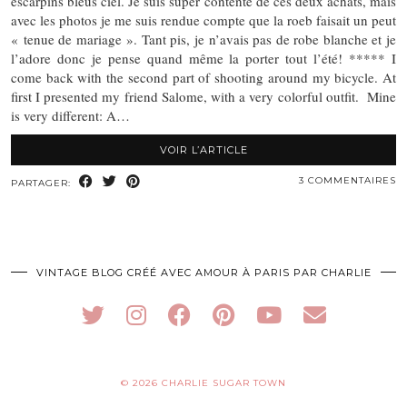
escarpins bleus ciel. Je suis super contente de ces deux achats, mais
avec les photos je me suis rendue compte que la roeb faisait un peut
« tenue de mariage ». Tant pis, je n’avais pas de robe blanche et je
l’adore donc je pense quand même la porter tout l’été! ***** I
come back with the second part of shooting around my bicycle. At
first I presented my friend Salome, with a very colorful outfit. Mine
is very different: A…
VOIR L’ARTICLE
3 COMMENTAIRES
PARTAGER:
VINTAGE BLOG CRÉÉ AVEC AMOUR À PARIS PAR CHARLIE
© 2026
CHARLIE SUGAR TOWN