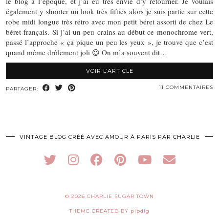
le blog à l’époque, et j’ai eu très envie d’y retourner. Je voulais
également y shooter un look très fifties alors je suis partie sur cette
robe midi longue très rétro avec mon petit béret assorti de chez Le
béret français. Si j’ai un peu crains au début ce monochrome vert,
passé l’approche « ça pique un peu les yeux », je trouve que c’est
quand même drôlement joli 😉 On m’a souvent dit…
VOIR L’ARTICLE
11 COMMENTAIRES
PARTAGER:
VINTAGE BLOG CRÉÉ AVEC AMOUR À PARIS PAR CHARLIE
© 2026
CHARLIE SUGAR TOWN
THEME CREATED BY
pipdig