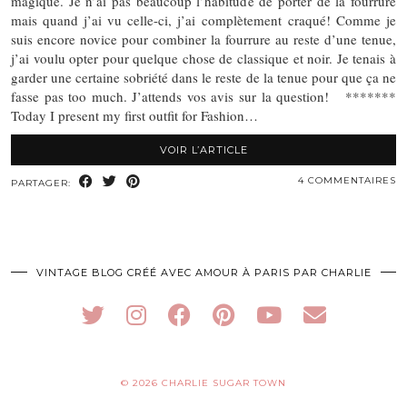
magique. Je n’ai pas beaucoup l’habitude de porter de la fourrure
mais quand j’ai vu celle-ci, j’ai complètement craqué! Comme je
suis encore novice pour combiner la fourrure au reste d’une tenue,
j’ai voulu opter pour quelque chose de classique et noir. Je tenais à
garder une certaine sobriété dans le reste de la tenue pour que ça ne
fasse pas too much. J’attends vos avis sur la question! *******
Today I present my first outfit for Fashion…
VOIR L’ARTICLE
4 COMMENTAIRES
PARTAGER:
VINTAGE BLOG CRÉÉ AVEC AMOUR À PARIS PAR CHARLIE
© 2026
CHARLIE SUGAR TOWN