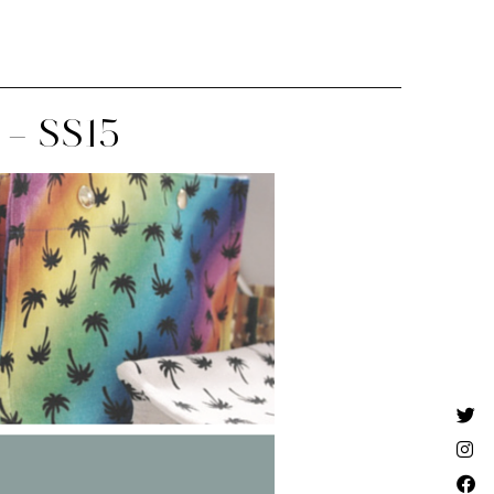
– SS15