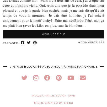
des formes comme moi. Mais il y a trois ans de cela, j’ai craqué sur
cette combishort vichy. Oui, trois ans que je la possède dans mon
placard et que je la garde bien cachée, mais je me suis dit qu’il était
temps de vous la montrer. Je vais être honnête, je l’ai acheté
uniquement pour le motif vichy! Faire ma néoBardot l’été, moi ça
me plait bien (avec les kilos en plus, sans la blondeur…
VOIR L’ARTICLE
4 COMMENTAIRES
PARTAGER:
VINTAGE BLOG CRÉÉ AVEC AMOUR À PARIS PAR CHARLIE
© 2026
CHARLIE SUGAR TOWN
THEME CREATED BY
pipdig