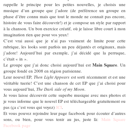
rappelle le principe pour les petites nouvelles, je choisis une
musique d’un groupe que j’adore (de préférence un groupe en
phase d’être connu mais que tout le monde ne connait pas encore,
histoire de vous faire découvrir!) et je compose un style par rapport
à la chanson. Un bon exercice créatif, où je laisse libre court à mon
imagination rien que pour vos yeux!
C’est vrai aussi que je n’ai pas vraiment de limite pour cette
rubrique, les looks sont parfois un peu déjantés et originaux, mais
j’adore! Aujourd’hui par exemple, j’ai décidé que la perruque,
c’était « in ».
Main Square
Le groupe que j’ai donc choisi aujourd’hui est
. Un
groupe fondé en 2008 en région parisienne.
Leur nouvel EP,
Then Light Appears
est sorti récemment et est une
véritable tuerie! C’est une chanson de cet EP que j’ai choisi pour
vous aujourd’hui,
The Dark side of my Moon
.
Je vous laisse découvrir cette superbe musique avec mes photos et
je vous informe que le nouvel EP est téléchargeable gratuitement ou
pas (ça c’est vous qui voyez)
ICI
.
Et vous pouvez rejoindre leur page facebook pour écouter d’autres
sons, ou bien, pour vous tenir au jus, juste là:
Main Square
Facebook page