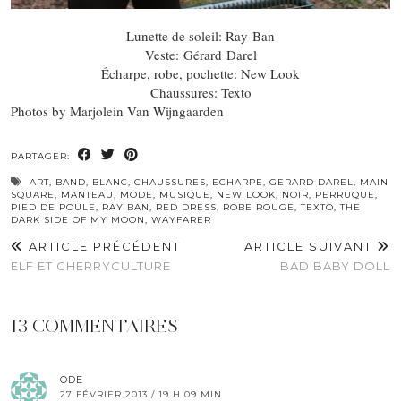
Lunette de soleil: Ray-Ban
Veste: Gérard Darel
Écharpe, robe, pochette: New Look
Chaussures: Texto
Photos by Marjolein Van Wijngaarden
PARTAGER:
ART
,
BAND
,
BLANC
,
CHAUSSURES
,
ECHARPE
,
GERARD DAREL
,
MAIN
SQUARE
,
MANTEAU
,
MODE
,
MUSIQUE
,
NEW LOOK
,
NOIR
,
PERRUQUE
,
PIED DE POULE
,
RAY BAN
,
RED DRESS
,
ROBE ROUGE
,
TEXTO
,
THE
DARK SIDE OF MY MOON
,
WAYFARER
ARTICLE PRÉCÉDENT
ARTICLE SUIVANT
ELF ET CHERRYCULTURE
BAD BABY DOLL
13 COMMENTAIRES
ODE
27 FÉVRIER 2013 / 19 H 09 MIN