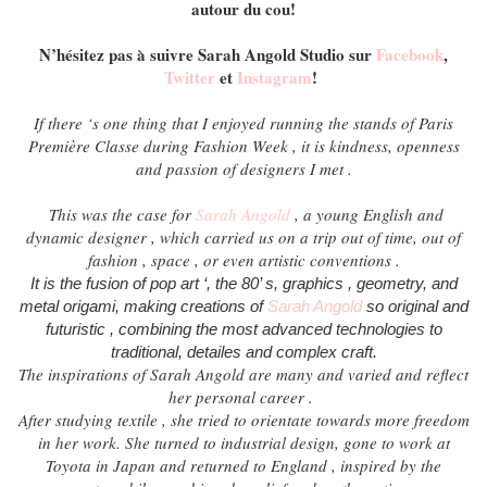
autour du cou!
N’hésitez pas à suivre Sarah Angold Studio sur
Facebook
,
Twitter
et
Instagram
!
If there ‘s one thing that I enjoyed running the stands of Paris
Première Classe during Fashion Week , it is kindness, openness
and passion of designers I met .
This was the case for
Sarah Angold
, a young English and
dynamic designer , which carried us on a trip out of time, out of
fashion , space , or even artistic conventions .
It is the fusion of pop art ‘, the 80’ s, graphics , geometry, and
metal origami, making creations of
Sarah Angold
so original and
futuristic , combining the most advanced technologies to
traditional, detailes and complex craft.
The inspirations of Sarah Angold are many and varied and reflect
her personal career .
After studying textile , she tried to orientate towards more freedom
in her work. She turned to industrial design, gone to work at
Toyota in Japan and returned to England , inspired by the