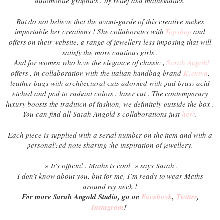
automobile graphics , by relief and mathematics.
But do not believe that the avant-garde of this creative makes
importable her creations ! She collaborates with
Topshop
and
offers on their website, a range of jewellery less imposing that will
satisfy the more cautious girls .
And for women who love the elegance of classic ,
Sarah Angold
offers , in collaboration with the italian handbag brand
Kzeniya
,
leather bags with architectural cuts adorned with pad brass acid
etched and pad to radiant colors , laser cut . The contemporary
luxury boosts the tradition of fashion, we definitely outside the box .
You can find all Sarah Angold’s collaborations just
here
.
Each piece is supplied with a serial number on the item and with a
personalized note sharing the inspiration of jewellery.
» It’s official . Maths is cool » says Sarah .
I don’t know about you, but for me, I’m ready to wear Maths
around my neck !
For more Sarah Angold Studio, go on
Facebook
,
Twitter
,
Instagram
!