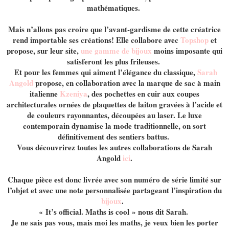
mathématiques.
Mais n’allons pas croire que l’avant-gardisme de cette créatrice
rend importable ses créations! Elle collabore avec
Topshop
et
propose, sur leur site,
une gamme de bijoux
moins imposante qui
satisferont les plus frileuses.
Et pour les femmes qui aiment l’élégance du classique,
Sarah
Angold
propose, en collaboration avec la marque de sac à main
italienne
Kzeniya
, des pochettes en cuir aux coupes
architecturales ornées de plaquettes de laiton gravées à l’acide et
de couleurs rayonnantes, découpées au laser. Le luxe
contemporain dynamise la mode traditionnelle, on sort
définitivement des sentiers battus.
Vous découvrirez toutes les autres collaborations de Sarah
Angold
ici
.
Chaque pièce est donc livrée avec son numéro de série limité sur
l’objet et avec une note personnalisée partageant l’inspiration du
bijoux
.
« It’s official. Maths is cool » nous dit Sarah.
Je ne sais pas vous, mais moi les maths, je veux bien les porter