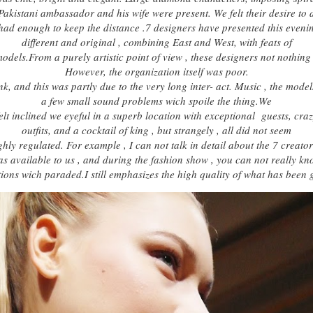
Pakistani ambassador and his wife were present. We felt their desire to 
ad enough to keep the distance .7 designers have presented this evening
different and original , combining East and West, with feats of
dels.From a purely artistic point of view , these designers not nothing 
However, the organization itself was poor.
, and this was partly due to the very long inter- act. Music , the mode
a few small sound problems wich spoile the thing.We
elt inclined we eyeful in a superb location with exceptional guests, cra
outfits, and a cocktail of king , but strangely , all did not seem
hly regulated. For example , I can not talk in detail about the 7 creator
s available to us , and during the fashion show , you can not really k
ions wich paraded.I still emphasizes the high quality of what has been 