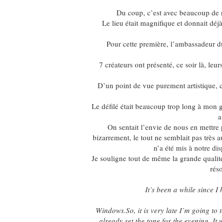
Du coup, c’est avec beaucoup de r
Le lieu était magnifique et donnait déjà
Pour cette première, l’ambassadeur du
7 créateurs ont présenté, ce soir là, leu
D’un point de vue purement artistique, 
Le défilé était beaucoup trop long à mon go
a
On sentait l’envie de nous en mettre p
bizarrement, le tout ne semblait pas très a
n’a été mis à notre dis
Je souligne tout de même la grande qualité
rés
It’s been a while since I
Windows.So, it is very late I’m going to 
already set the tone for the evening. I