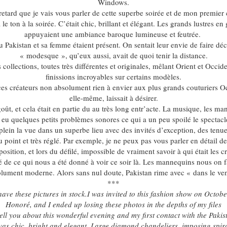
Windows.
etard que je vais vous parler de cette superbe soirée et de mon premier 
 le ton à la soirée. C’était chic, brillant et élégant. Les grands lustres e
appuyaient une ambiance baroque lumineuse et feutrée.
 Pakistan et sa femme étaient présent. On sentait leur envie de faire d
« modesque », qu’eux aussi, avait de quoi tenir la distance.
rs collections, toutes très différentes et originales, mêlant Orient et Occi
finissions incroyables sur certains modèles.
ces créateurs non absolument rien à envier aux plus grands couturiers O
elle-même, laissait à désirer.
ût, et cela était en partie du au très long entr’acte. La musique, les ma
 eu quelques petits problèmes sonores ce qui a un peu spoilé le spectacl
lein la vue dans un superbe lieu avec des invités d’exception, des tenues
u point et très réglé. Par exemple, je ne peux pas vous parler en détail 
position, et lors du défilé, impossible de vraiment savoir à qui était les c
 de ce qui nous a été donné à voir ce soir là. Les mannequins nous on fa
olument moderne. Alors sans nul doute, Pakistan rime avec « dans le ven
***
 have these pictures in stock.I was invited to this fashion show on Octo
Honoré, and I ended up losing these photos in the depths of my files
tell you about this wonderful evening and my first contact with the Paki
t was chic, bright and elegant. Large diamond chandeliers, imposing spir