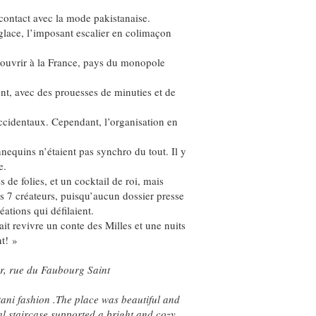
contact avec la mode pakistanaise.
n glace, l’imposant escalier en colimaçon
écouvrir à la France, pays du monopole
dent, avec des prouesses de minuties et de
ccidentaux. Cependant, l’organisation en
nnequins n’étaient pas synchro du tout. Il y
e.
 de folies, et un cocktail de roi, mais
des 7 créateurs, puisqu’aucun dossier presse
réations qui défilaient.
it revivre un conte des Milles et une nuits
t! »
ber, rue du Faubourg Saint
stani fashion .The place was beautiful and
al staircase supported a bright and cozy