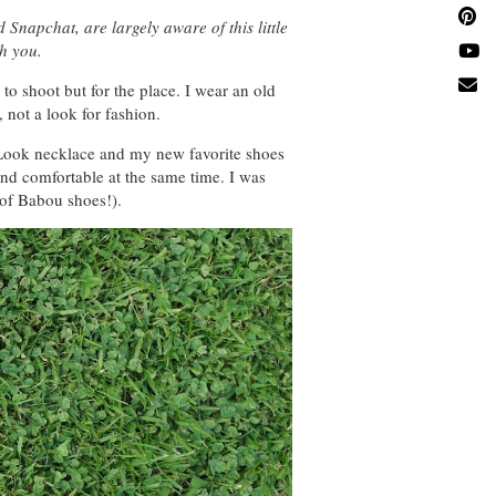
 Snapchat, are largely aware of this little
h you.
 to shoot but for the place. I wear an old
, not a look for fashion.
ew Look necklace and my new favorite shoes
and comfortable at the same time. I was
 of Babou shoes!).