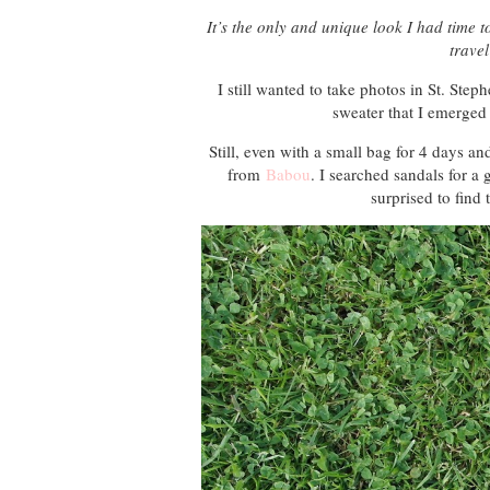
It’s the only and unique look I had time 
trave
I still wanted to take photos in St. Step
sweater that I emerged a
Still, even with a small bag for 4 days a
from
Babou
. I searched sandals for a
surprised to find