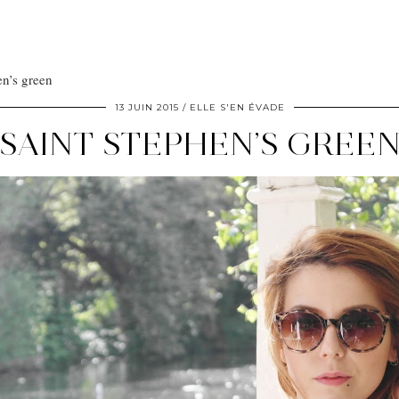
en’s green
13 JUIN 2015
ELLE S'EN ÉVADE
SAINT STEPHEN’S GREE