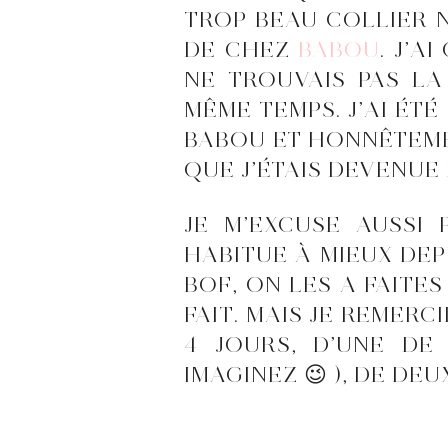
TROP BEAU COLLIER 
DE CHEZ
BABOU
. J’A
NE TROUVAIS PAS LA
MÊME TEMPS. J’AI ÉT
BABOU ET HONNÊTEMENT
QUE J’ÉTAIS DEVENUE
JE M’EXCUSE AUSSI
HABITUE À MIEUX DEP
BOF, ON LES A FAITE
FAIT. MAIS JE REMERC
4 JOURS, D’UNE DE 
IMAGINEZ 😉 ), DE DEU