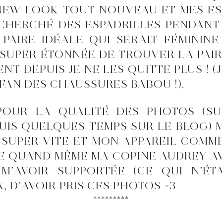
NEW LOOK TOUT NOUVEAU ET MES ES
I CHERCHÉ DES ESPADRILLES PENDANT
 PAIRE IDÉALE QUI SERAIT FÉMININ
É SUPER ÉTONNÉE DE TROUVER LA PAI
 DEPUIS JE NE LES QUITTE PLUS ! (J
 FAN DES CHAUSSURES BABOU !).
 POUR LA QUALITÉ DES PHOTOS (S
UIS QUELQUES TEMPS SUR LE BLOG) M
S SUPER VITE ET MON APPAREIL COM
IE QUAND MÊME MA COPINE AUDREY AV
M’AVOIR SUPPORTÉE (CE QUI N’ÉT
X, D’AVOIR PRIS CES PHOTOS <3
*********