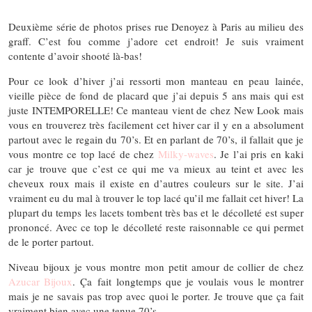
Deuxième série de photos prises rue Denoyez à Paris au milieu des
graff. C’est fou comme j’adore cet endroit! Je suis vraiment
contente d’avoir shooté là-bas!
Pour ce look d’hiver j’ai ressorti mon manteau en peau lainée,
vieille pièce de fond de placard que j’ai depuis 5 ans mais qui est
juste INTEMPORELLE! Ce manteau vient de chez New Look mais
vous en trouverez très facilement cet hiver car il y en a absolument
partout avec le regain du 70’s. Et en parlant de 70’s, il fallait que je
vous montre ce top lacé de chez
Milky-waves
. Je l’ai pris en kaki
car je trouve que c’est ce qui me va mieux au teint et avec les
cheveux roux mais il existe en d’autres couleurs sur le site. J’ai
vraiment eu du mal à trouver le top lacé qu’il me fallait cet hiver! La
plupart du temps les lacets tombent très bas et le décolleté est super
prononcé. Avec ce top le décolleté reste raisonnable ce qui permet
de le porter partout.
Niveau bijoux je vous montre mon petit amour de collier de chez
Azucar Bijoux
. Ça fait longtemps que je voulais vous le montrer
mais je ne savais pas trop avec quoi le porter. Je trouve que ça fait
vraiment bien avec une tenue 70’s.