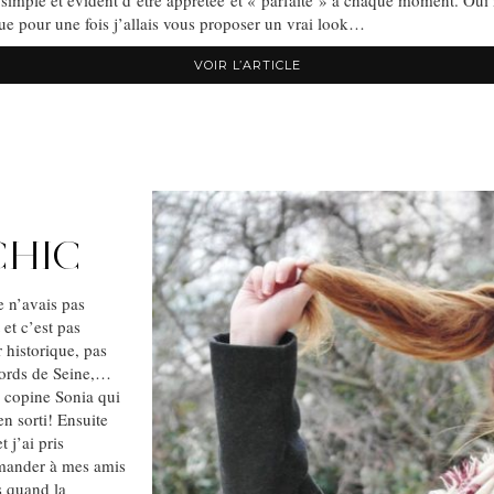
s simple et évident d’être apprêtée et « parfaite » à chaque moment. Oui 
que pour une fois j’allais vous proposer un vrai look…
VOIR L’ARTICLE
CHIC
e n’avais pas
et c’est pas
 historique, pas
bords de Seine,…
a copine Sonia qui
en sorti! Ensuite
 j’ai pris
emander à mes amis
s quand la