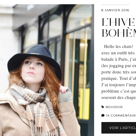
8 JANVIER 2016
L’HIV
BOHÈ
Hello les chats! 
avec un outfit trè
balade à Paris, j’a
(les jogging par e
porte donc très sou
pratique. Tout d’ab
J’ai toujours l’im
problème c’est que j
souvent des chape
BOUDOIR
14 COMMENTAIR
VOIR L’ARTIC