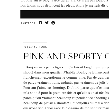
propose sur le blog. Parce qu’en vrai ce n’est pas toujour
nos talons nous défoncent les pieds. Alors je me suis dis 
PARTAGER:
19 FÉVRIER 2016
PINK AND SPORTY 
Bonjour mes petits tigres ! Ça faisait longtemps que j
shooté dans mon quartier. J’habite Boulogne Billancourt 
franchement exceptionnelle comme ville: Pas de quartier
de parcs vraiment transcendants, pas vraiment de jolis 
Pourtant j’aime ce shooting. D’abord parce que c’est m
m’a shooté pour la première fois et qu’elle s’en ai très bi
parce qu’on vraiment beaucoup rit pendant ce shooting et
beaucoup de plaisir à shooter! J’ai toujours du mal à d
qui n’ont rien à voir avec le blogging de me shooter mai