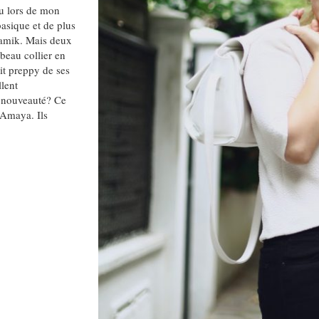
nu lors de mon
basique et de plus
samik. Mais deux
 beau collier en
it preppy de ses
llent
e nouveauté? Ce
 Amaya. Ils