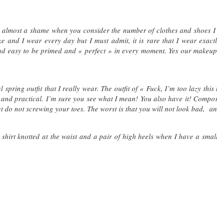
 it’s almost a shame when you consider the number of clothes and shoes 
like and I wear every day but I must admit, it is rare that I wear exac
 and easy to be primed and « perfect » in every moment. Yes our makeup
 spring outfit that I really wear. The outfit of « Fuck, I’m too lazy this
e and practical. I’m sure you see what I mean! You also have it! Compose
t do not screwing your toes. The worst is that you will not look bad, a
shirt knotted at the waist and a pair of high heels when I have a small