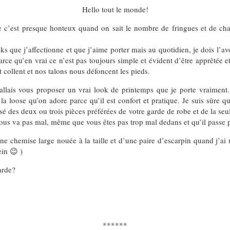
Hello tout le monde!
que c’est presque honteux quand on sait le nombre de fringues et de ch
s que j’affectionne et que j’aime porter mais au quotidien, je dois l’avo
rce qu’en vrai ce n’est pas toujours simple et évident d’être apprêtée 
 collent et nos talons nous défoncent les pieds.
’allais vous proposer un vrai look de printemps que je porte vraiment.
la loose qu’on adore parce qu’il est confort et pratique. Je suis sûre q
sé des deux ou trois pièces préférées de votre garde de robe et de la se
 vous va pas mal, même que vous êtes pas trop mal dedans et qu’il passe 
chemise large nouée à la taille et d’une paire d’escarpin quand j’ai 
in 😉 )
arde?
******