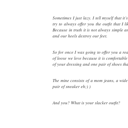
Sometimes I just lazy. I tell myself that
try to always offer you the outfit that I 
Because in truth it is not always simple
and our heels destroy our feet.
So for once I was going to offer you a real
of loose we love because it is comfortabl
of your dressing and one pair of shoes tha
The mine consists of a mom jeans, a wide 
pair of sneaker eh;) )
And you? What is your slacker outfit?