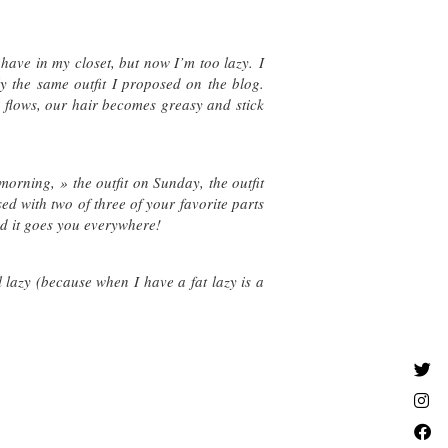
I have in my closet, but now I’m too lazy.
I
tly the same outfit I proposed on the blog.
 flows, our hair becomes greasy and stick
 morning, » the outfit on Sunday, the outfit
d with two of three of your favorite parts
nd it goes you everywhere!
 lazy (because when I have a fat lazy is a