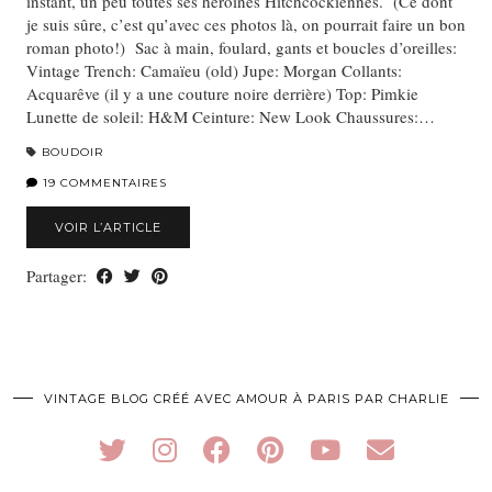
instant, un peu toutes ses héroïnes Hitchcockiennes. (Ce dont
je suis sûre, c’est qu’avec ces photos là, on pourrait faire un bon
roman photo!) Sac à main, foulard, gants et boucles d’oreilles:
Vintage Trench: Camaïeu (old) Jupe: Morgan Collants:
Acquarêve (il y a une couture noire derrière) Top: Pimkie
Lunette de soleil: H&M Ceinture: New Look Chaussures:…
BOUDOIR
19 COMMENTAIRES
VOIR L’ARTICLE
Partager:
VINTAGE BLOG CRÉÉ AVEC AMOUR À PARIS PAR CHARLIE