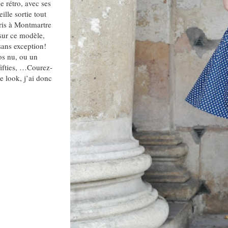
e rétro, avec ses
lle sortie tout
aris à Montmartre
sur ce modèle,
sans exception!
os nu, ou un
fifties, …Courez-
e look, j’ai donc