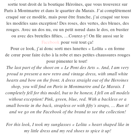
sortie tout droit de la boutique Héroïnes, que vous trouverez sur
Paris à Montmartre et dans le quartier du Marais. J’ai complètement
craqué sur ce modèle, mais pour être franche, j’ai craqué sur tous
les modèles sans exception! Des roses, des vertes, des bleues, des
rouges. Avec un dos nu, ou un petit nœud dans le dos, en bustier
ou avec des bretelles fifties, …Courez-y! On file aussi sur le
Facebook
pour voir tout ça!
Pour ce look, j’ai donc sorti mes lunettes « Lolita » en forme
de cœur pour faire écho à la robe et mes petites chaussures rouges
pour pimenter le tout!
The last part of the shoot on « Le Pont des Arts ». And, I am very
proud to present a new retro and vintage dress, with small white
hearts and bow on the front. A dress straight out of the Heroines
shop, you will find on Paris in Montmartre and Le Marais. I
completely fell for this model, but to be honest, I fell on all models
without exception! Pink, green, blue, red. With a backless or a
small bowtie in the back, strapless or with fifty’s straps, … Run it!
and we go on the Facebook of the brand to see the collection!
For this look, I took my sunglasses « Lolita » heart shaped like in
my little dress and my red shoes to spice it up!