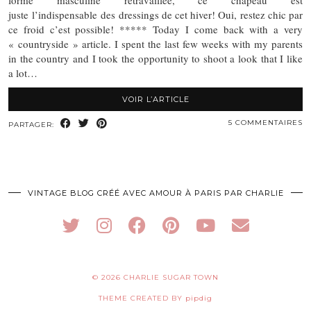
forme masculine retravaillée, ce chapeau est
juste l’indispensable des dressings de cet hiver! Oui, restez chic par
ce froid c’est possible! ***** Today I come back with a very
« countryside » article. I spent the last few weeks with my parents
in the country and I took the opportunity to shoot a look that I like
a lot…
VOIR L’ARTICLE
5 COMMENTAIRES
PARTAGER:
VINTAGE BLOG CRÉÉ AVEC AMOUR À PARIS PAR CHARLIE
© 2026
CHARLIE SUGAR TOWN
THEME CREATED BY
pipdig