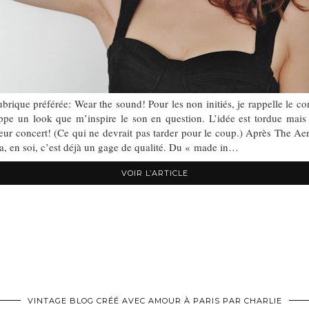
ique préférée: Wear the sound! Pour les non initiés, je rappelle le conc
ppe un look que m’inspire le son en question. L’idée est tordue mais 
e leur concert! (Ce qui ne devrait pas tarder pour le coup.) Après The A
ça, en soi, c’est déjà un gage de qualité. Du « made in…
VOIR L’ARTICLE
VINTAGE BLOG CRÉÉ AVEC AMOUR À PARIS PAR CHARLIE