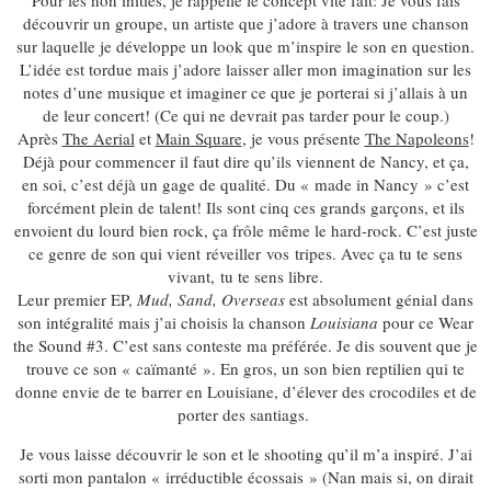
Pour les non initiés, je rappelle le concept vite fait: Je vous fais
découvrir un groupe, un artiste que j’adore à travers une chanson
sur laquelle je développe un look que m’inspire le son en question.
L’idée est tordue mais j’adore laisser aller mon imagination sur les
notes d’une musique et imaginer ce que je porterai si j’allais à un
de leur concert! (Ce qui ne devrait pas tarder pour le coup.)
Après
The Aerial
et
Main Square
, je vous présente
The Napoleons
!
Déjà pour commencer il faut dire qu’ils viennent de Nancy, et ça,
en soi, c’est déjà un gage de qualité. Du « made in Nancy » c’est
forcément plein de talent! Ils sont cinq ces grands garçons, et ils
envoient du lourd bien rock, ça frôle même le hard-rock. C’est juste
ce genre de son qui vient réveiller vos tripes. Avec ça tu te sens
vivant, tu te sens libre.
Leur premier EP,
Mud, Sand, Overseas
est absolument génial dans
son intégralité mais j’ai choisis la chanson
Louisiana
pour ce Wear
the Sound #3. C’est sans conteste ma préférée. Je dis souvent que je
trouve ce son « caïmanté ». En gros, un son bien reptilien qui te
donne envie de te barrer en Louisiane, d’élever des crocodiles et de
porter des santiags.
Je vous laisse découvrir le son et le shooting qu’il m’a inspiré. J’ai
sorti mon pantalon « irréductible écossais » (Nan mais si, on dirait