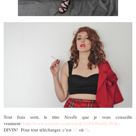
Tout frais sorti, le titre
Needle
que je vous conseille
vraiment:
http://www.youtube.com/watch?v=P409mDyAVKo
DIVIN! Pour tout télécharger, c’est
ici
où
là
.