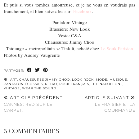
Et puis si vous tombez amoureuse, et je ne vous en voudrais pas
franchement, et bien suivez les sur
Facebook
.
Pantalon: Vintage
Brassière: New Look
Veste: C&A
Chaussures: Jimmy Choo
Tatouage « metropolitain »: Tink it, acheté chez
Le Souk Parisien
Photos by Audrey Vaugrente
PARTAGER:
ART
,
CHAUSSURES JIMMY CHOO
,
LOOK ROCK
,
MODE
,
MUSIQUE
,
PANTALON ÉCOSSAIS
,
RETRO
,
ROCK FRANÇAIS
,
THE NAPOLEONS
,
VINTAGE
,
WEAR THE SOUND
ARTICLE PRÉCÉDENT
ARTICLE SUIVANT
CANNES: RED SUR LE
LE FRAISIER ET LA
CARPET!
GOURMANDE
5 COMMENTAIRES