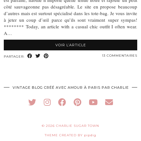
est parfaite, habille n’importe quelle tenue noire et rajoute un petit
côté sauvageonne pas désagréable. Le site en propose beaucoup
d’autres mais est surtout spécialisé dans les tote-bag. Je vous invite
à jeter un coup d’œil parce qu’ils sont vraiment super sympas!
******** Today, an article with a casual chic outfit I often wear.
A…
VOIR L’ARTICLE
13 COMMENTAIRES
PARTAGER:
VINTAGE BLOG CRÉÉ AVEC AMOUR À PARIS PAR CHARLIE
© 2026
CHARLIE SUGAR TOWN
THEME CREATED BY
pipdig