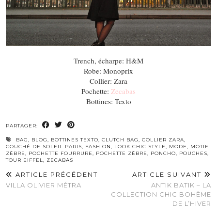
Trench, écharpe: H&M
Robe: Monoprix
Collier: Zara
Pochette:
Zecabas
Bottines: Texto
PARTAGER:
BAG
,
BLOG
,
BOTTINES TEXTO
,
CLUTCH BAG
,
COLLIER ZARA
,
COUCHÉ DE SOLEIL PARIS
,
FASHION
,
LOOK CHIC STYLE
,
MODE
,
MOTIF
ZÈBRE
,
POCHETTE FOURRURE
,
POCHETTE ZÈBRE
,
PONCHO
,
POUCHES
,
TOUR EIFFEL
,
ZECABAS
ARTICLE PRÉCÉDENT
ARTICLE SUIVANT
VILLA OLIVIER MÉTRA
ANTIK BATIK – LA
COLLECTION CHIC BOHÈME
DE L’HIVER