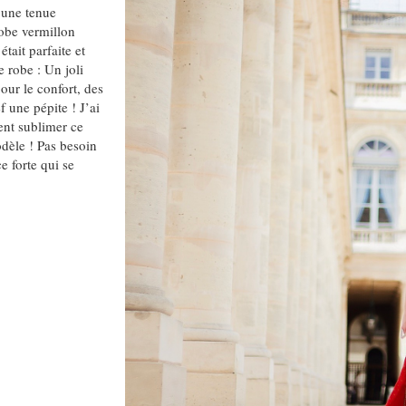
 une tenue
robe vermillon
tait parfaite et
 robe : Un joli
pour le confort, des
 une pépite ! J’ai
ent sublimer ce
dèle ! Pas besoin
e forte qui se