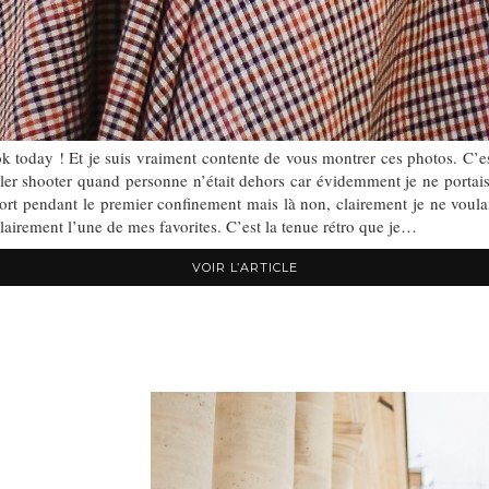
day ! Et je suis vraiment contente de vous montrer ces photos. C’es
aller shooter quand personne n’était dehors car évidemment je ne porta
effort pendant le premier confinement mais là non, clairement je ne vou
clairement l’une de mes favorites. C’est la tenue rétro que je…
VOIR L’ARTICLE