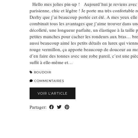
Hello mes jolies pin-up ! Aujourd’hui je reviens avec
parisienne, chic et légère ! Je porte ma très confortable 
Derhy que j’ai beaucoup portée cet été. A mes yeux elle é
combinait tous les avantages que j’aime trouver dans une
décolleté, une longueur parfaite, un élastique à la taille 
petites manches pour cacher les rondeurs aux bras… bref
aussi beaucoup aimé les petits détails en lurex qui vienn
rouge vermillon, ça apporte beaucoup de douceur au mo
d’en faire des tonnes avec une robe pareil, c’est une pièc
suffit à elle-même et…
BOUDOIR
COMMENTAIRES
VOIR L’ARTICLE
Partager: