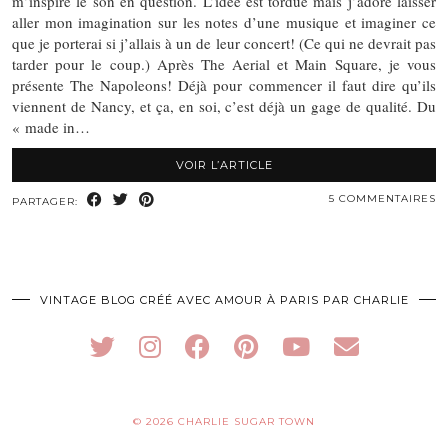
m’inspire le son en question. L’idée est tordue mais j’adore laisser
aller mon imagination sur les notes d’une musique et imaginer ce
que je porterai si j’allais à un de leur concert! (Ce qui ne devrait pas
tarder pour le coup.) Après The Aerial et Main Square, je vous
présente The Napoleons! Déjà pour commencer il faut dire qu’ils
viennent de Nancy, et ça, en soi, c’est déjà un gage de qualité. Du
« made in…
VOIR L’ARTICLE
5 COMMENTAIRES
PARTAGER:
VINTAGE BLOG CRÉÉ AVEC AMOUR À PARIS PAR CHARLIE
© 2026
CHARLIE SUGAR TOWN