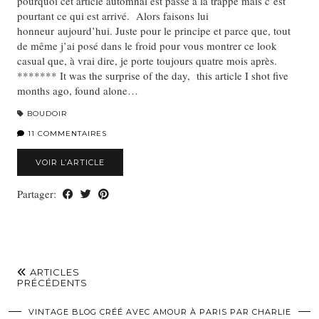
pourquoi cet article automnal est passé à la trappe mais c’est
pourtant ce qui est arrivé. Alors faisons lui
honneur aujourd’hui. Juste pour le principe et parce que, tout
de même j’ai posé dans le froid pour vous montrer ce look
casual que, à vrai dire, je porte toujours quatre mois après.
******* It was the surprise of the day, this article I shot five
months ago, found alone…
BOUDOIR
11 COMMENTAIRES
VOIR L’ARTICLE
Partager:
ARTICLES
PRÉCÉDENTS
VINTAGE BLOG CRÉÉ AVEC AMOUR À PARIS PAR CHARLIE