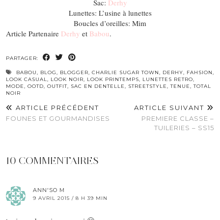
Sac:
Derhy
Lunettes: L’usine à lunettes
Boucles d’oreilles: Mim
Article Partenaire
Derhy
et
Babou
.
PARTAGER:
BABOU
,
BLOG
,
BLOGGER
,
CHARLIE SUGAR TOWN
,
DERHY
,
FAHSION
,
LOOK CASUAL
,
LOOK NOIR
,
LOOK PRINTEMPS
,
LUNETTES RETRO
,
MODE
,
OOTD
,
OUTFIT
,
SAC EN DENTELLE
,
STREETSTYLE
,
TENUE
,
TOTAL
NOIR
ARTICLE PRÉCÉDENT
ARTICLE SUIVANT
FOUNES ET GOURMANDISES
PREMIERE CLASSE –
TUILERIES – SS15
10 COMMENTAIRES
ANN'SO M
9 AVRIL 2015 / 8 H 39 MIN