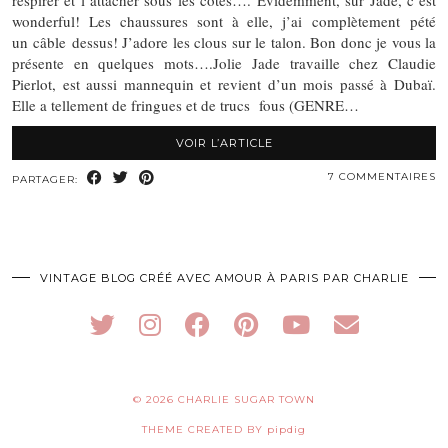
respirer et l’attacher sous les côtes…. Evidemment, sur Jade, c’est
wonderful! Les chaussures sont à elle, j’ai complètement pété
un câble dessus! J’adore les clous sur le talon. Bon donc je vous la
présente en quelques mots….Jolie Jade travaille chez Claudie
Pierlot, est aussi mannequin et revient d’un mois passé à Dubaï.
Elle a tellement de fringues et de trucs fous (GENRE…
VOIR L’ARTICLE
7 COMMENTAIRES
PARTAGER:
VINTAGE BLOG CRÉÉ AVEC AMOUR À PARIS PAR CHARLIE
© 2026
CHARLIE SUGAR TOWN
THEME CREATED BY
pipdig