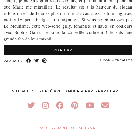
canap’, je me suis goinfrée de donuts, et j’ai fait la fofolle pendant
que Marie me mitraillait! Le résultat est à la hauteur du slogan
« Plus on est de Founes plus on rit ». J’avais aussi le tote-bag avec
moi et les petits badges trop mignons. Si vous ne connaissez pas
Le Meufisme, cette web-série girly, féministe et haute en couleurs
avec Sophie Garric, je vous la conseille vraiment ! Je suis une
grande fan de leur travail…
VOIR L’ARTICLE
7 COMMENTAIRES
PARTAGER:
VINTAGE BLOG CRÉÉ AVEC AMOUR À PARIS PAR CHARLIE
© 2026
CHARLIE SUGAR TOWN