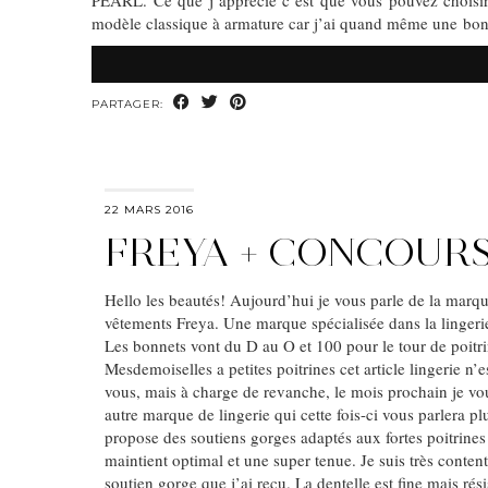
PEARL. Ce que j’apprécie c’est que vous pouvez choisir 
modèle classique à armature car j’ai quand même une bonne
PARTAGER:
22 MARS 2016
FREYA + CONCOUR
Hello les beautés! Aujourd’hui je vous parle de la marq
vêtements Freya. Une marque spécialisée dans la lingerie
Les bonnets vont du D au O et 100 pour le tour de poitri
Mesdemoiselles a petites poitrines cet article lingerie n’
vous, mais à charge de revanche, le mois prochain je vo
autre marque de lingerie qui cette fois-ci vous parlera pl
propose des soutiens gorges adaptés aux fortes poitrines
maintient optimal et une super tenue. Je suis très content
soutien gorge que j’ai reçu. La dentelle est fine mais rés