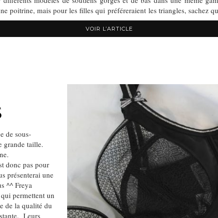
différents modèles de soutiens gorges et de bas dans une même gamme
 poitrine, mais pour les filles qui préféreraient les triangles, sachez
VOIR L’ARTICLE
S
ue de sous-
 grande taille.
ne.
est donc pas pour
us présenterai une
us ^^ Freya
 qui permettent un
e de la qualité du
istante. Leurs