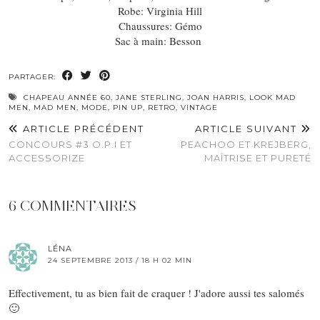
Robe: Virginia Hill
Chaussures: Gémo
Sac à main: Besson
PARTAGER:
CHAPEAU ANNÉE 60
,
JANE STERLING
,
JOAN HARRIS
,
LOOK MAD
MEN
,
MAD MEN
,
MODE
,
PIN UP
,
RETRO
,
VINTAGE
ARTICLE PRÉCÉDENT
ARTICLE SUIVANT
CONCOURS #3 O.P.I ET
PEACHOO ET KREJBERG,
ACCESSORIZE
MAÎTRISE ET PURETÉ
6 COMMENTAIRES
LÉNA
24 SEPTEMBRE 2013 / 18 H 02 MIN
Effectivement, tu as bien fait de craquer ! J'adore aussi tes salomés
🙂