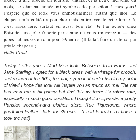
mois, ce chapeau année 60 symbole de perfection à mes yeux!
J’espère que ce look vous enthousiasmera autant que moi! Le
chapeau m’a coûté un peu cher mais en trouver de cette forme là,
c’est assez rare, surtout en aussi bon état. Je l’ai acheté chez
Episode, une jolie friperie parisienne où vous trouverez aussi des
jupes patineuses en cuir pour 39 euros. (Il fallait faire un choix, j’ai
pris le chapeau!)
Hello Girls!
Today I offer you a Mad Men look. Between Joan Harris and
Jane Sterling, I opted for a
black dress with a vintage fur brooch,
and marvel of the 60’s, the hat, symbol of perfection in my point
of view! I hope this look will inspire you as much as me! The hat
has cost me a bit pricey but find this as there it’s rather rare,
especially in such good condition. I bought it in Episode, a pretty
Parisian second-hand clothes store, Rue Tiquetonne, where
you’ll find leather skirts for 39 euros. (I had to make a choice, I
took the hat!)