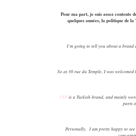
Pour ma part, je suis assez contente d
quelques années, la politique de la
I’m going to tell you about a brand 
So at 30 rue du Temple, I was welcomed 
VSP
is a Turkish brand, and mainly work
parts o
Personally, I am pretty happy to see 
concernin