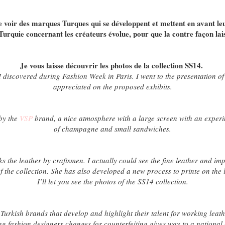
e voir des marques Turques qui se développent et mettent en avant leur
 Turquie concernant les créateurs évolue, pour que la contre façon lais
Je vous laisse découvrir les photos de la collection SS14.
I discovered during Fashion Week in Paris. I went to the presentation of
appreciated on the proposed exhibits.
by the
VSP
brand, a nice atmosphere with a large screen with an experim
of champagne and small sandwiches.
s the leather by craftsmen. I actually could see the fine leather and i
f the collection. She has also developed a new process to printe on the 
I’ll let you see the photos of the SS14 collection.
Turkish brands that develop and highlight their talent for working leathe
g fashion designers changes for counterfeiting gives way to a national 