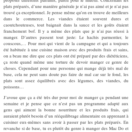
proposer différents parfums, pareil pour le muesli. Concernant les
plats préparés, d’une manière générale je n’ai pas aimé et je n’ai pas
trouvé ça exceptionnel. Je pense même qu’on en trouve de meilleurs
dans le commerce. Les viandes étaient souvent dures et
caoutchouteuses, tout baignait dans la sauce et les goûts étaient
franchement bof. Il y a même des plats que je n’ai pas réussi à
manger. D’autres passent tout juste: Le hachis parmentier, le
couscous,… Pour moi qui vient de la campagne et qui a toujours
été habituée à une cuisine maison avec des produits frais et sains,
on a beau me dire que ces plats ont été préparé par des diététiciens,
ça reste quand même une torture de devoir manger ce genre de
choses. Cependant pour une personne qui mange déjà très mal de
base, cela ne peut sans doute pas faire de mal car sur le fond, les
plats sont assez équilibrés avec des légumes, des viandes, du
poissons…
J’avoue que ça a été très dur pour moi de manger ça pendant une
semaine et je pense que ce n’est pas un programme adapté aux
gens qui aiment la bonne nourriture et les produits frais, qui
auraient plutôt besoin d’un rééquilibrage alimentaire en apprenant à
cuisiner eux-mêmes sans avoir à passer par les plats préparés. En
revanche si de base, tu es plutôt du genre à manger des Mac Do et