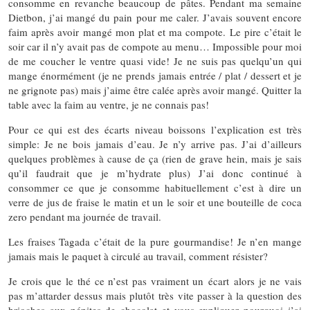
consomme en revanche beaucoup de pâtes. Pendant ma semaine
Dietbon, j’ai mangé du pain pour me caler. J’avais souvent encore
faim après avoir mangé mon plat et ma compote. Le pire c’était le
soir car il n’y avait pas de compote au menu… Impossible pour moi
de me coucher le ventre quasi vide! Je ne suis pas quelqu’un qui
mange énormément (je ne prends jamais entrée / plat / dessert et je
ne grignote pas) mais j’aime être calée après avoir mangé. Quitter la
table avec la faim au ventre, je ne connais pas!
Pour ce qui est des écarts niveau boissons l’explication est très
simple: Je ne bois jamais d’eau. Je n’y arrive pas. J’ai d’ailleurs
quelques problèmes à cause de ça (rien de grave hein, mais je sais
qu’il faudrait que je m’hydrate plus) J’ai donc continué à
consommer ce que je consomme habituellement c’est à dire un
verre de jus de fraise le matin et un le soir et une bouteille de coca
zero pendant ma journée de travail.
Les fraises Tagada c’était de la pure gourmandise! Je n’en mange
jamais mais le paquet à circulé au travail, comment résister?
Je crois que le thé ce n’est pas vraiment un écart alors je ne vais
pas m’attarder dessus mais plutôt très vite passer à la question des