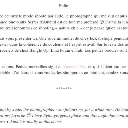
Hello!
ec cet article mode shooté par Jude, le photographe qui me suit depui
éance photo aux Serres d’Auteuil est de loin ma préférée 🙂 J’aime la lum
 pourrait renommer ce shooting « nature chic » car je pense qu’on est to
lais vous présenter ici. Une robe mi mollet de chez IKKS, shopé pendant 
ester dans la cohérence de couleurs et l’esprit estival. Sur le reste de
bracelets de chez Bangle Up, Lina Poum et Tati. Les petites boucles son
talons. Petites merveilles signées
Vanessa Wu
, et qui étaient tout 
onfortable. d’ailleurs si vous voulez les shopper en ce moment, rendez-
*******
 shot by Jude, the photographer who follows me for a while now. He had g
ar my favorite 🙂 I love light, gorgeous place and this outfit that cont
 I think it is totally in this theme.