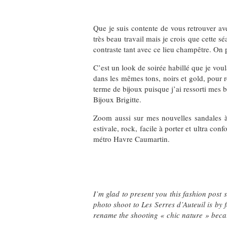
Que je suis contente de vous retrouver av
très beau travail mais je crois que cette s
contraste tant avec ce lieu champêtre. On
C’est un look de soirée habillé que je vou
dans les mêmes tons, noirs et gold, pour r
terme de bijoux puisque j’ai ressorti mes 
Bijoux Brigitte.
Zoom aussi sur mes nouvelles sandales à 
estivale, rock, facile à porter et ultra c
métro Havre Caumartin.
I’m glad to present you this fashion post
photo shoot to Les Serres d’Auteuil is by f
rename the shooting « chic nature » because