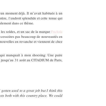
s un moment déjà. Il m’avait habituée à un
ière, l’endroit splendide et cette tenue qui
talement dans ce thème.
les soldes, et un sac de la marque
Fuchsia
s accessoires pas beaucoup de nouveautés en
t nouvelles en revanche et viennent de chez
ce qui manquait à mon shoesing: Une paire
vous jusqu’au 31 août au CITADIUM de Paris,
otten used to a great job but I think this
rasts both with this country place. We could