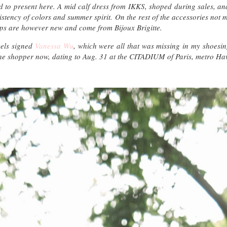
ted to present here. A mid calf dress from IKKS, shoped during sales, 
sistency of colors and summer spirit. On the rest of the accessories not
ps are however new and come from Bijoux Brigitte.
els signed
Vanessa Wu
, which were all that was missing in my shoesi
the shopper now, dating to Aug. 31 at the CITADIUM of Paris, metro H