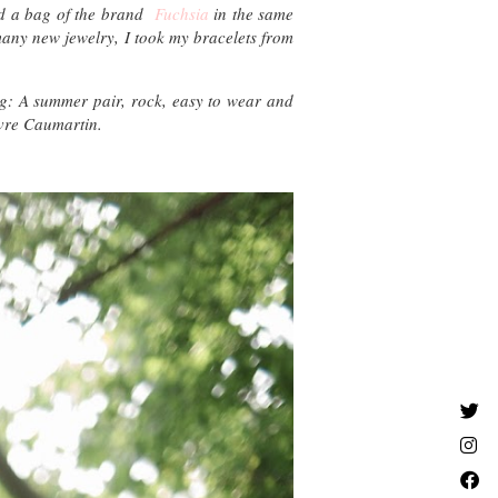
and a bag of the brand
Fuchsia
in the same
 many new jewelry, I took my bracelets from
ng: A summer pair, rock, easy to wear and
avre Caumartin.