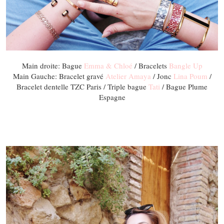
Main droite: Bague
Emma & Chloé
/ Bracelets
Bangle Up
Main Gauche: Bracelet gravé
Atelier Amaya
/ Jonc
Lina Poum
/
Bracelet dentelle TZC Paris / Triple bague
Tati
/ Bague Plume
Espagne