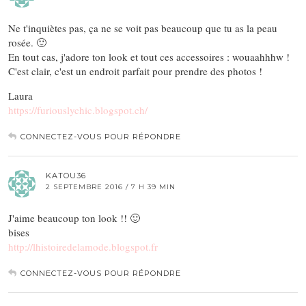
Ne t'inquiètes pas, ça ne se voit pas beaucoup que tu as la peau
rosée. 🙂
En tout cas, j'adore ton look et tout ces accessoires : wouaahhhw !
C'est clair, c'est un endroit parfait pour prendre des photos !
Laura
https://furiouslychic.blogspot.ch/
CONNECTEZ-VOUS POUR RÉPONDRE
KATOU36
2 SEPTEMBRE 2016 / 7 H 39 MIN
J'aime beaucoup ton look !! 🙂
bises
http://lhistoiredelamode.blogspot.fr
CONNECTEZ-VOUS POUR RÉPONDRE